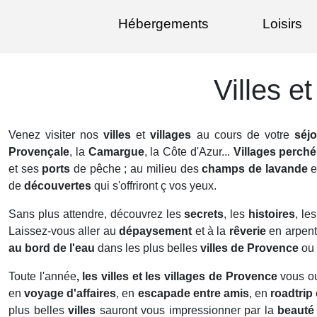
Hébergements
Loisirs
Villes e
Venez visiter nos
villes
et
villages
au cours de votre
séjo
Provençale
, la
Camargue
, la Côte d'Azur...
Villages perch
et ses
ports
de pêche ; au milieu des
champs de
lavande
e
de
découvertes
qui s'offriront ç vos yeux.
Sans plus attendre, découvrez les
secrets
, les
histoires
, le
Laissez-vous aller au
dépaysement
et à la
rêverie
en arpent
au bord de l'eau
dans les plus belles
villes de Provence
ou 
Toute l'année
, les villes et les villages de Provence
vous ou
en
voyage d'affaires
, en
escapade entre amis
, en
roadtrip 
plus belles
villes
sauront vous impressionner par la
beauté