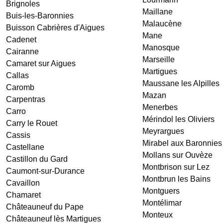
Brignoles
Maillane
Buis-les-Baronnies
Malaucène
Buisson
Cabrières d'Aigues
Mane
Cadenet
Manosque
Cairanne
Marseille
Camaret sur Aigues
Martigues
Callas
Maussane les Alpilles
Caromb
Mazan
Carpentras
Menerbes
Carro
Mérindol les Oliviers
Carry le Rouet
Meyrargues
Cassis
Mirabel aux Baronnies
Castellane
Mollans sur Ouvèze
Castillon du Gard
Montbrison sur Lez
Caumont-sur-Durance
Montbrun les Bains
Cavaillon
Montguers
Chamaret
Montélimar
Châteauneuf du Pape
Monteux
Châteauneuf lès Martigues