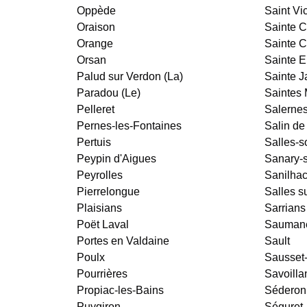
Oppède
Saint Vi
Oraison
Sainte C
Orange
Sainte C
Orsan
Sainte 
Palud sur Verdon (La)
Sainte J
Paradou (Le)
Saintes 
Pelleret
Salerne
Pernes-les-Fontaines
Salin de
Pertuis
Salles-s
Peypin d'Aigues
Sanary-
Peyrolles
Sanilhac
Pierrelongue
Salles s
Plaisians
Sarrians
Poët Laval
Saumane
Portes en Valdaine
Sault
Poulx
Sausset-
Pourrières
Savoilla
Propiac-les-Bains
Séderon
Puygiron
Séguret