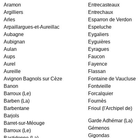
Aramon
Entrecasteaux
Argilliers
Entrechaux
Arles
Esparron de Verdon
Arpaillargues-et-Aureillac
Espeluche
Aubagne
Eygaliers
Aubignan
Eyguières
Aulan
Eyragues
Aups
Faucon
Aurel
Fayence
Aureille
Flassan
Avignon
Bagnols sur Cèze
Fontaine de Vaucluse
Banon
Fontvieille
Barroux (Le)
Forcalquier
Barben (La)
Fournès
Barbentane
Frioul (l'Archipel de)
Barjols
Garde Adhémar (La)
Barret-sur-Méouge
Gémenos
Barroux (Le)
Gigondas
Bastidonne (La)