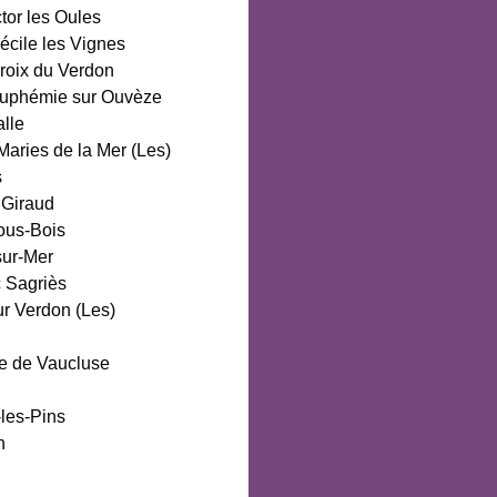
ctor les Oules
écile les Vignes
roix du Verdon
Euphémie sur Ouvèze
alle
Maries de la Mer (Les)
s
 Giraud
ous-Bois
sur-Mer
 Sagriès
ur Verdon (Les)
 de Vaucluse
les-Pins
n