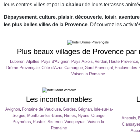
leurs centres-villes et par la
chaleur
de leurs terrasses animé
Dépaysement
,
culture
,
plaisir
,
découverte
,
loisir
,
aventure
les plus belles villes de la Provence
. Découvrez les activit
Plus beaux villages de Provence par 
Luberon
Alpilles
Pays d'Avignon
Pays Aixois
Verdon
Haute Provence
,
,
,
,
,
,
Drôme Provençale
Côte d'Azur
Camargue
Gard Provençal
Enclave des 
,
,
,
,
Vaison la Romaine
Les incontournables
L
Avignon
Fontaine de Vaucluse
Gordes
Grignan
Isle-sur-la-
,
,
,
,
Sorgue
Montbrun-les-Bains
Nîmes
Nyons
Orange
,
,
,
,
,
Ansouis
,
Puyméras
Rustrel
Sisteron
Vacqueyras
Vaison-la-
,
,
,
,
Clansaye
Romaine
Auba