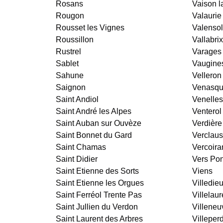
Rosans
Vaison 
Rougon
Valaurie
Rousset les Vignes
Valenso
Roussillon
Vallabrix
Rustrel
Varages
Sablet
Vaugine
Sahune
Velleron
Saignon
Venasq
Saint Andiol
Venelles
Saint André les Alpes
Venterol
Saint Auban sur Ouvèze
Verdière
Saint Bonnet du Gard
Verclau
Saint Chamas
Vercoira
Saint Didier
Vers Pon
Saint Etienne des Sorts
Viens
Saint Etienne les Orgues
Villedie
Saint Ferréol Trente Pas
Villelaur
Saint Jullien du Verdon
Villeneu
Saint Laurent des Arbres
Villeperd