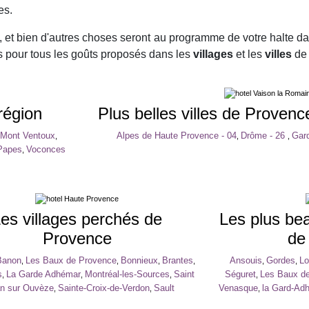
es.
, et bien d'autres choses seront au programme de votre halte d
és pour tous les goûts proposés dans les
villages
et les
villes
de 
région
Plus belles villes de Proven
Mont Ventoux
Alpes de Haute Provence - 04
Drôme - 26
Gard
,
,
,
Papes
Voconces
,
es villages perchés de
Les plus bea
Provence
de
Banon
Les Baux de Provence
Bonnieux
Brantes
Ansouis
Gordes
Lo
,
,
,
,
,
,
s
La Garde Adhémar
Montréal-les-Sources
Saint
Séguret
Les Baux d
,
,
,
,
n sur Ouvèze
Sainte-Croix-de-Verdon
Sault
Venasque
la Gard-Ad
,
,
,