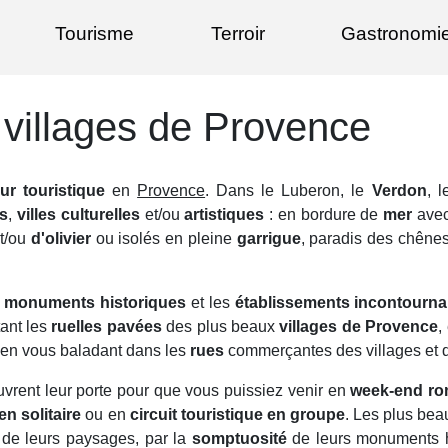
Tourisme
Terroir
Gastronomi
t villages de Provence
ur touristique
en
Provence
. Dans le Luberon, le
Verdon
, 
és
,
villes culturelles
et/ou
artistiques
: en bordure de
mer
ave
t/ou
d'olivier
ou isolés en pleine
garrigue
, paradis des chêne
s
monuments historiques
et les
établissements incontourna
ant les
ruelles pavées
des plus beaux
villages de Provence
,
en vous baladant dans les
rues
commerçantes des villages et d
vrent leur porte pour que vous puissiez venir en
week-end ro
en solitaire
ou en
circuit touristique en groupe
. Les plus be
de leurs paysages, par la
somptuosité
de leurs monuments h