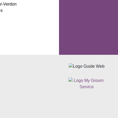
ur-Verdon
es