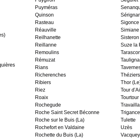
Puyméras
Senanq
Quinson
Sérigna
Rasteau
Sigonce
Réauville
Simiane
es)
Reilhanette
Sisteron
Reillanne
Suze la
Remoulins
Tarasco
Rémuzat
Taulign
quières
Rians
Taverne
Richerenches
Théziers
Ribiers
Thor (Le
Riez
Tour d'A
Roaix
Tourtour
Rochegude
Travaill
Roche Saint Secret Béconne
Trigance
Roche sur le Buis (La)
Tulette
Rochefort en Valdaine
Uzès
Rochette du Buis (La)
Vacquey