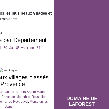
ans
les plus beaux villages et
Provence.
ce par Département
 - 30
Var - 83
Vaucluse - 84
,
,
ux villages classés
 Provence
urmarin
Moustiers Sainte Marie
,
,
e Provence
Ménerbes
Roussillon
,
,
,
DOMAINE DE
hémar
Le Poët Laval
Montbrun-les-
,
,
LAFOREST
Bains