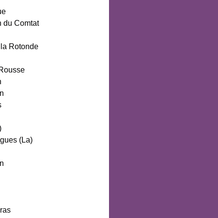
ue
n du Comtat
 la Rotonde
 Rousse
n
an
s
)
igues (La)
an
ras