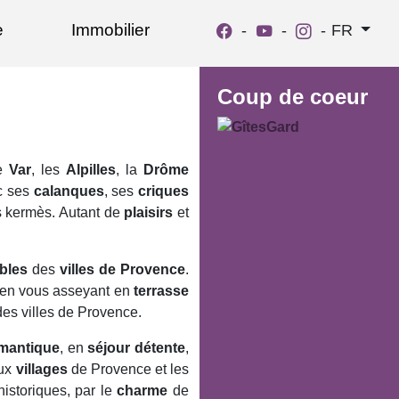
e
Immobilier
-
-
-
FR
Coup de coeur
le
Var
, les
Alpilles
, la
Drôme
c ses
calanques
, ses
criques
s kermès. Autant de
plaisirs
et
bles
des
villes de Provence
.
 en vous asseyant en
terrasse
es villes de Provence.
mantique
, en
séjour détente
,
aux
villages
de Provence et les
istoriques, par le
charme
de