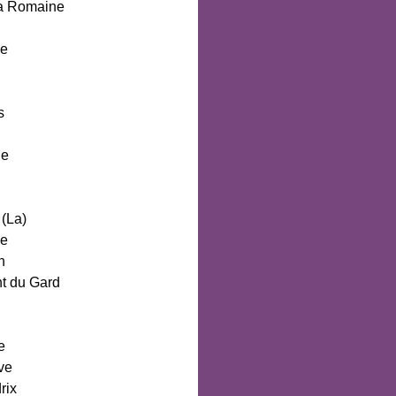
la Romaine
le
s
ue
 (La)
se
n
t du Gard
u
e
ve
rix