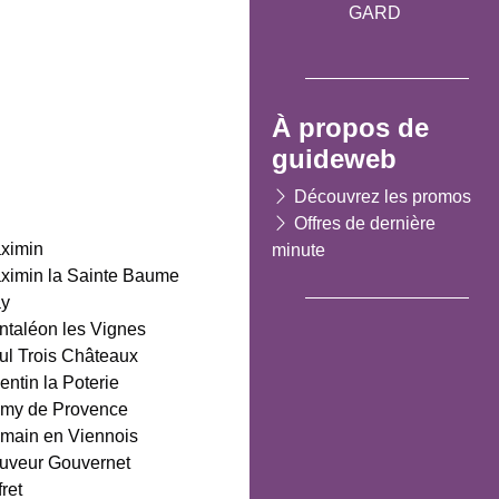
GARD
À propos de
guideweb
Découvrez les promos
Offres de dernière
aximin
minute
ximin la Sainte Baume
ay
ntaléon les Vignes
ul Trois Châteaux
entin la Poterie
émy de Provence
main en Viennois
auveur Gouvernet
fret