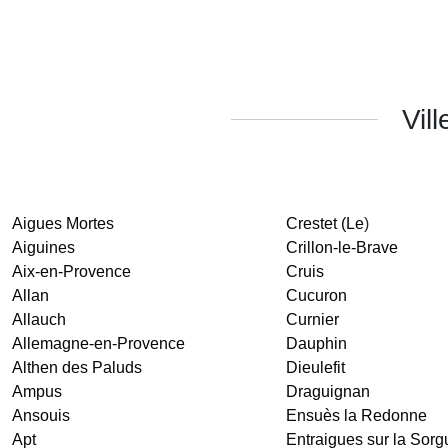
Vil
Aigues Mortes
Crestet (Le
)
Aiguines
Crillon-le-Brave
Aix-en-Provence
Cruis
Allan
Cucuron
Allauch
Curnier
Allemagne-en-Provence
Dauphin
Althen des Paluds
Dieulefit
Ampus
Draguignan
Ansouis
Ensuès la Redonne
Apt
Entraigues sur la Sorg