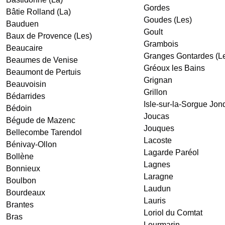
Gordes
Bâtie Rolland (La)
Goudes (Les)
Bauduen
Goult
Baux de Provence (Les)
Grambois
Beaucaire
Granges Gontardes (L
Beaumes de Venise
Gréoux les Bains
Beaumont de Pertuis
Grignan
Beauvoisin
Grillon
Bédarrides
Isle-sur-la-Sorgue
Jon
Bédoin
Joucas
Bégude de Mazenc
Jouques
Bellecombe Tarendol
Lacoste
Bénivay-Ollon
Lagarde Paréol
Bollène
Lagnes
Bonnieux
Laragne
Boulbon
Laudun
Bourdeaux
Lauris
Brantes
Loriol du Comtat
Bras
Lourmarin