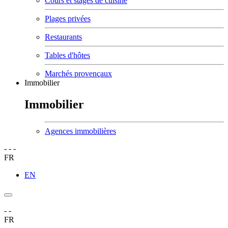
Cours et stages de cuisine
Plages privées
Restaurants
Tables d'hôtes
Marchés provençaux
Immobilier
Immobilier
Agences immobilières
-
-
-
FR
EN
-
-
FR