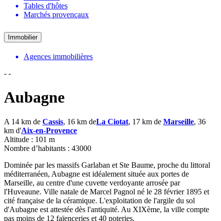
Tables d'hôtes
Marchés provençaux
Immobilier
Agences immobilières
-
-
Aubagne
A 14 km de
Cassis
, 16 km de
La Ciotat
, 17 km de
Marseille
, 36
km d'
Aix-en-Provence
Altitude : 101 m
Nombre d’habitants : 43000
Dominée par les massifs Garlaban et Ste Baume, proche du littoral
méditerranéen, Aubagne est idéalement située aux portes de
Marseille, au centre d'une cuvette verdoyante arrosée par
l'Huveaune. Ville natale de Marcel Pagnol né le 28 février 1895 et
cité française de la céramique. L'exploitation de l'argile du sol
d'Aubagne est attestée dès l'antiquité. Au XIXème, la ville compte
pas moins de 12 faïenceries et 40 poteries.