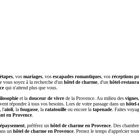
 étapes
, vos
mariages
, vos
escapades romantiques
, vos
réceptions pr
e vous soyez à la recherche d'un
hôtel de charme
, d'un
hôtel-restaur
nce
qui n'attend plus que vous.
ilosophie
et la
douceur de vivre
de la Provence. Au milieu des
vignes
ent répondre à tous vos besoins. Lors de votre passage dans un
hôtel-
, l'
aïoli
, la
fougasse
, la
ratatouille
ou encore la
tapenade
. Faites voyag
ant en Provence
.
épaysement
, préférez un
hôtel de charme en Provence
. Des chambr
dans un
hôtel de charme en Provence
. Prenez le temps d'apprécier tout