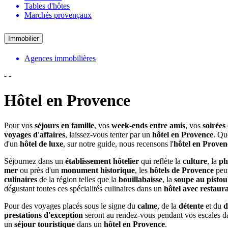
Tables d'hôtes
Marchés provençaux
Immobilier
Agences immobilières
-
-
Hôtel en Provence
Pour vos
séjours en famille
, vos
week-ends entre amis
, vos
soirées
voyages d'affaires
, laissez-vous tenter par un
hôtel en Provence
. Qu
d'un
hôtel de luxe
, sur notre guide, nous recensons l'
hôtel en Prove
Séjournez dans un
établissement hôtelier
qui reflète la
culture
, la
ph
mer
ou près d'un
monument historique
, les
hôtels de Provence
peuv
culinaires
de la région telles que la
bouillabaisse
, la
soupe au pistou
dégustant toutes ces spécialités culinaires dans un
hôtel avec restaur
Pour des voyages placés sous le signe du
calme
, de la
détente
et du
d
prestations d'exception
seront au rendez-vous pendant vos escales 
un
séjour touristique
dans un
hôtel en Provence
.