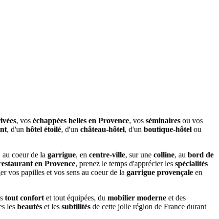
ivées
, vos
échappées belles en Provence
, vos
séminaires
ou vos
ant
, d'un
hôtel étoilé
, d'un
château-hôtel
, d'un
boutique-hôtel
ou
, au coeur de la
garrigue
, en
centre-ville
, sur une
colline
, au
bord de
restaurant en Provence
, prenez le temps d'apprécier les
spécialités
er vos papilles et vos sens au coeur de la
garrigue provençale
en
es
tout confort
et tout équipées, du
mobilier moderne
et des
es les
beautés
et les
subtilités
de cette jolie région de France durant