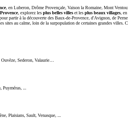
nce
, en Luberon, Drôme Provençale, Vaison la Romaine, Mont Ventoux
Provence
, explorez les
plus belles villes
et les
plus beaux villages
, e
our partir à la découverte des Baux-de-Provence, d'Avignon, de Perne
des sites au calme, loin de la surpopulation de certaines grandes villes. C
ur Ouvèze, Sederon, Valaurie…
, Puyméras, ...
e, Plaisians, Sault, Venasque, ...