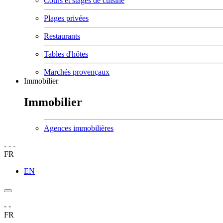
Cours et stages de cuisine
Plages privées
Restaurants
Tables d'hôtes
Marchés provençaux
Immobilier
Immobilier
Agences immobilières
-
-
-
FR
EN
-
-
FR