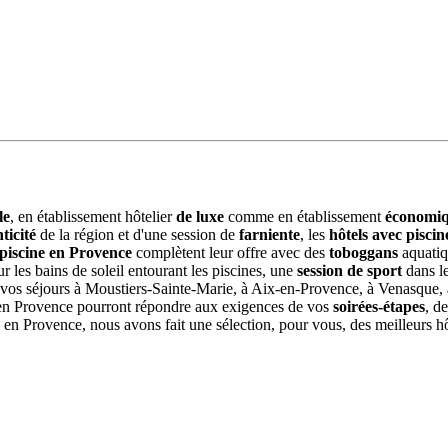
le
, en établissement hôtelier
de luxe
comme en établissement
économi
ticité
de la région et d'une session de
farniente
, les
hôtels avec piscin
 piscine en Provence
complètent leur offre avec des
toboggans
aquatiq
r les bains de soleil entourant les piscines, une
session de sport
dans le
vos séjours à Moustiers-Sainte-Marie, à Aix-en-Provence, à Venasque, à
n Provence pourront répondre aux exigences de vos
soirées-étapes
, d
al en Provence, nous avons fait une sélection, pour vous, des meilleurs h