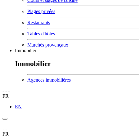
Cours et stages de cuisine
Plages privées
Restaurants
Tables d'hôtes
Marchés provençaux
Immobilier
Immobilier
Agences immobilières
-
-
-
FR
EN
-
-
FR