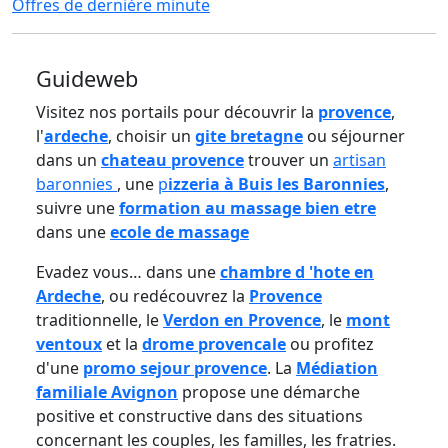
Offres de dernière minute
Guideweb
Visitez nos portails pour découvrir la
provence
,
l'
ardeche
, choisir un
gite bretagne
ou séjourner
dans un
chateau provence
trouver un
artisan
baronnies
, une
p
izzeria à Buis les Baronnies
,
suivre une
formation au massage bien etre
dans une
ecole de massage
Evadez vous… dans une
chambre d 'hote en
Ardeche
, ou redécouvrez la
Provence
traditionnelle, le
Verdon en Provence
, le
mont
ventoux
et la
drome provencale
ou profitez
d'une
promo sejour provence
. La
Médiation
familiale Avignon
propose une démarche
positive et constructive dans des situations
concernant les couples, les familles, les fratries.