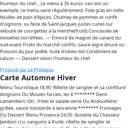
lhumeur du chef... Le menu à 35 euros :ceci est un
exemple, ce menu varie régulièrement. Foie gras en mille-
feuilles de pain d'épices, Chutney de pommes et confit
d'oignons. ou Noix de Saint-Jacques justes cuites sur
velouté de courgettes à la menthe(froid) Concassée de
noisettes torréfiées. ---- Émincé de magret de canard du
sud-ouest Fruits du marché confits, sauce aigre-douce ou
Poisson du jour poêlé, huile d'olives bio Condiment de
saison ---- Dessert selon l'humeur du chef
Proposé par Le Prédaïou
Carte Automne Hiver
Menu Touristique 18,90  Rillette de sanglier et sa confiture
doignons Ou Moules farcies, les 6 ******** Demi
camembert rôti , frites et salade verte Ou Andouillette
grillée, sauce moutarde à lancienne ******** Fromages
Ou Dessert Menu Provence 24,50  Assiette du Chasseur
Jambon cru, sanguins à lhuile, rillette de sanglier et