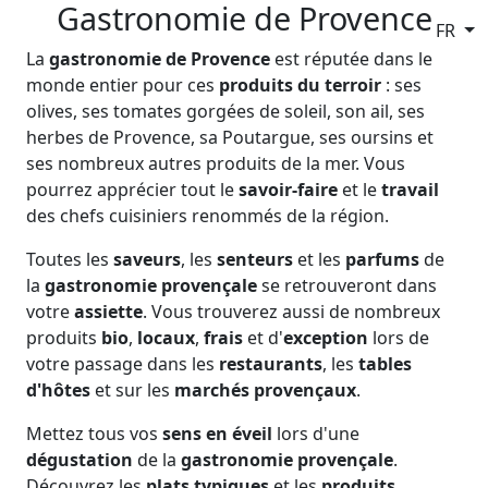
Gastronomie de Provence
FR
La
gastronomie de Provence
est réputée dans le
monde entier pour ces
produits du terroir
: ses
olives, ses tomates gorgées de soleil, son ail, ses
herbes de Provence, sa Poutargue, ses oursins et
ses nombreux autres produits de la mer. Vous
pourrez apprécier tout le
savoir-faire
et le
travail
des chefs cuisiniers renommés de la région.
Toutes les
saveurs
, les
senteurs
et les
parfums
de
la
gastronomie provençale
se retrouveront dans
votre
assiette
. Vous trouverez aussi de nombreux
produits
bio
,
locaux
,
frais
et d'
exception
lors de
votre passage dans les
restaurants
, les
tables
d'hôtes
et sur les
marchés provençaux
.
Mettez tous vos
sens en éveil
lors d'une
dégustation
de la
gastronomie provençale
.
Découvrez les
plats typiques
et les
produits