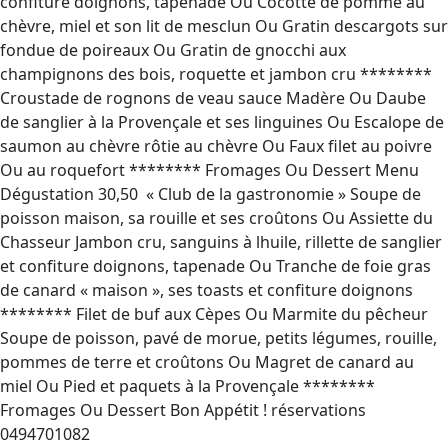
confiture doignons, tapenade Ou Cocotte de pomme au
chèvre, miel et son lit de mesclun Ou Gratin descargots sur
fondue de poireaux Ou Gratin de gnocchi aux
champignons des bois, roquette et jambon cru ********
Croustade de rognons de veau sauce Madère Ou Daube
de sanglier à la Provençale et ses linguines Ou Escalope de
saumon au chèvre rôtie au chèvre Ou Faux filet au poivre
Ou au roquefort ******** Fromages Ou Dessert Menu
Dégustation 30,50  « Club de la gastronomie » Soupe de
poisson maison, sa rouille et ses croûtons Ou Assiette du
Chasseur Jambon cru, sanguins à lhuile, rillette de sanglier
et confiture doignons, tapenade Ou Tranche de foie gras
de canard « maison », ses toasts et confiture doignons
******** Filet de buf aux Cèpes Ou Marmite du pêcheur
Soupe de poisson, pavé de morue, petits légumes, rouille,
pommes de terre et croûtons Ou Magret de canard au
miel Ou Pied et paquets à la Provençale ********
Fromages Ou Dessert Bon Appétit ! réservations
0494701082