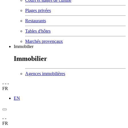
Cours et stages de cuisine
Plages privées
Restaurants
Tables d'hôtes
Marchés provençaux
Immobilier
Immobilier
Agences immobilières
-
-
-
FR
EN
-
-
FR