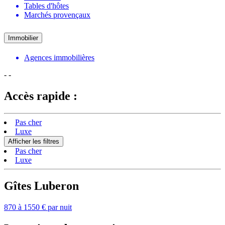
Tables d'hôtes
Marchés provençaux
Immobilier
Agences immobilières
-
-
Accès rapide :
Pas cher
Luxe
Afficher les filtres
Pas cher
Luxe
Gîtes Luberon
870 à 1550 € par nuit