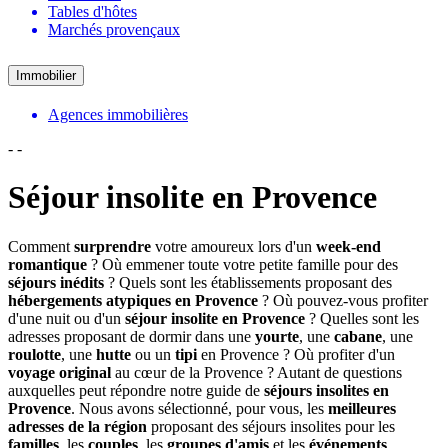
Tables d'hôtes
Marchés provençaux
Immobilier
Agences immobilières
-
-
Séjour insolite en Provence
Comment
surprendre
votre amoureux lors d'un
week-end
romantique
? Où emmener toute votre petite famille pour des
séjours inédits
? Quels sont les établissements proposant des
hébergements atypiques en Provence
? Où pouvez-vous profiter
d'une nuit ou d'un
séjour insolite en Provence
? Quelles sont les
adresses proposant de dormir dans une
yourte
, une
cabane
, une
roulotte
, une
hutte
ou un
tipi
en Provence ? Où profiter d'un
voyage original
au cœur de la Provence ? Autant de questions
auxquelles peut répondre notre guide de
séjours insolites en
Provence
. Nous avons sélectionné, pour vous, les
meilleures
adresses de la région
proposant des séjours insolites pour les
familles
, les
couples
, les
groupes d'amis
et les
événements