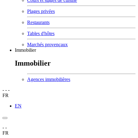
Cours et stages de cuisine
Plages privées
Restaurants
Tables d'hôtes
Marchés provençaux
Immobilier
Immobilier
Agences immobilières
-
-
-
FR
EN
-
-
FR