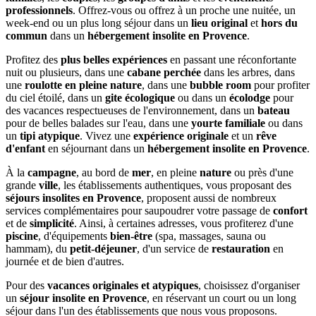
professionnels
. Offrez-vous ou offrez à un proche une nuitée, un
week-end ou un plus long séjour dans un
lieu original
et
hors du
commun
dans un
hébergement insolite en Provence
.
Profitez des
plus belles expériences
en passant une réconfortante
nuit ou plusieurs, dans une
cabane perchée
dans les arbres, dans
une
roulotte en pleine nature
, dans une
bubble room
pour profiter
du ciel étoilé, dans un
gite écologique
ou dans un
écolodge
pour
des vacances respectueuses de l'environnement, dans un
bateau
pour de belles balades sur l'eau, dans une
yourte familiale
ou dans
un
tipi atypique
. Vivez une
expérience originale
et un
rêve
d'enfant
en séjournant dans un
hébergement insolite en Provence
.
À la
campagne
, au bord de
mer
, en pleine
nature
ou près d'une
grande
ville
, les établissements authentiques, vous proposant des
séjours insolites en Provence
, proposent aussi de nombreux
services complémentaires pour saupoudrer votre passage de
confort
et de
simplicité
. Ainsi, à certaines adresses, vous profiterez d'une
piscine
, d'équipements
bien-être
(spa, massages, sauna ou
hammam), du
petit-déjeuner
, d'un service de
restauration
en
journée et de bien d'autres.
Pour des
vacances originales et atypiques
, choisissez d'organiser
un
séjour insolite en Provence
, en réservant un court ou un long
séjour dans l'un des établissements que nous vous proposons.