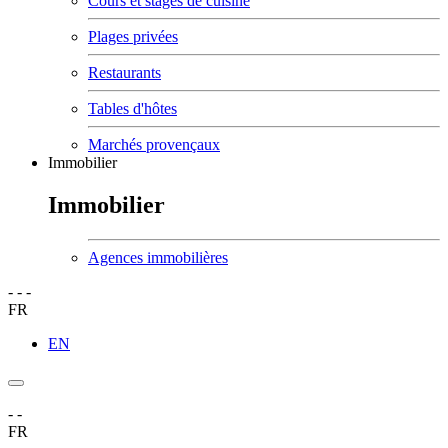
Cours et stages de cuisine
Plages privées
Restaurants
Tables d'hôtes
Marchés provençaux
Immobilier
Immobilier
Agences immobilières
-
-
-
FR
EN
-
-
FR