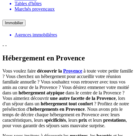
Tables d'hôtes
Marchés provençaux
Immobilier
Agences immobilières
-
-
Hébergement en Provence
Vous voulez faire
découvrir la
Provence
à toute votre petite famille
? Vous cherchez un hébergement pour accueillir votre réunion
familiale annuelle ? Vous souhaitez vous retrouver avec tous vos
amis au cœur de la Provence ? Vous désirez emmener votre moitié
dans un
hébergement atypique
dans le centre de la Provence ?
Vous aimeriez découvrir
une autre facette de la Provence
, lors
d'un séjour dans un
hébergement tout confort
? Profitez de notre
présélection d'
hébergements en Provence
. Nous avons pris le
temps de décrire chaque hébergement en Provence avec leurs
caractéristiques, leurs
spécificités
, leurs
prix
et leurs
prestations
,
pour vous garantir des séjours sans mauvaise surprise.
Nous vous invitons à découvrir les
mystères
, les
beautés
et les