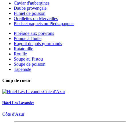
Caviar d'aubergines
Daube provençale
Fumet de poisson
Oreillettes ou Merveilles
Pieds et paquets ou Pieds-paquets
Pipérade aux poivrons
Pompe à l'huile
Ragoût de pois gourmands
Ratatouille
Rouille
Soupe au Pistou
Soupe de poisson
Tapenade
Coup de coeur
Hôtel Les Lavandes
Côte d'Azur