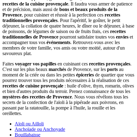
recettes de la cuisine provençale
. Il faudra vous armer de patience
et de précision, mais aussi de
bons
et beaux produits de la
Provence
, pour cuisiner et réussir à la perfection ces
recettes
traditionnelles provençales
. Pour l'apéritif, le goûter, le petit
déjeuner, la collation de quatre heures, le dîner ou le déjeuner, à base
de poissons, de légumes de saison ou de fruits frais, ces
recettes
traditionnelles de Provence
pourront satisfaire toutes vos
envies
et
accompagner tous vos
événements
. Retrouvez-vous avec les
membres de votre famille, vos amis ou votre moitié, autour d'un
savoureux plat.
Faites
voyager vos papilles
en cuisinant ces
recettes provençales
.
C'est sur les plus beaux
marchés
de Provence, sur les
ports
au
moment de la criée ou dans les petites
épiceries
de quartier que vous
pourrez trouver tous les produits nécessaires à la réalisation de ces
recettes de cuisine provençale
: huile d'olive, thym, romarin, olives
et bien d'autres produits du terroir. Prenez connaissance de tous les
mystères des recettes de Provence
. Nous vous révélons tous les
secrets de la confection de l'aïoli à la pipérade aux poivrons, en
passant par la ratatouille, la pompe à l'huile, la rouille et les
oreillettes.
Aïoli ou Ailloli
Anchoïade ou Anchoyade
Bouillabaisse