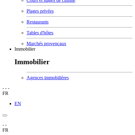
Cours et stages de cuisine
Plages privées
Restaurants
Tables d'hôtes
Marchés provençaux
Immobilier
Immobilier
Agences immobilières
-
-
-
FR
EN
-
-
FR