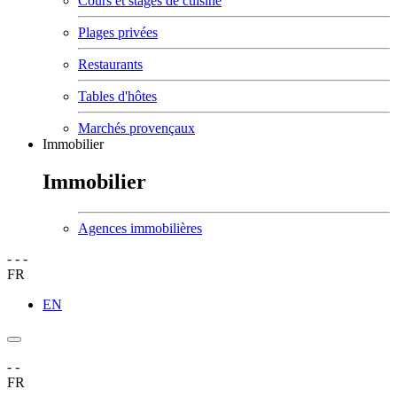
Cours et stages de cuisine
Plages privées
Restaurants
Tables d'hôtes
Marchés provençaux
Immobilier
Immobilier
Agences immobilières
-
-
-
FR
EN
-
-
FR