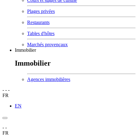
Cours et stages de cuisine
Plages privées
Restaurants
Tables d'hôtes
Marchés provençaux
Immobilier
Immobilier
Agences immobilières
-
-
-
FR
EN
-
-
FR