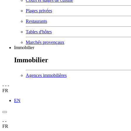
Cours et stages de cuisine
Plages privées
Restaurants
Tables d'hôtes
Marchés provençaux
Immobilier
Immobilier
Agences immobilières
-
-
-
FR
EN
-
-
FR