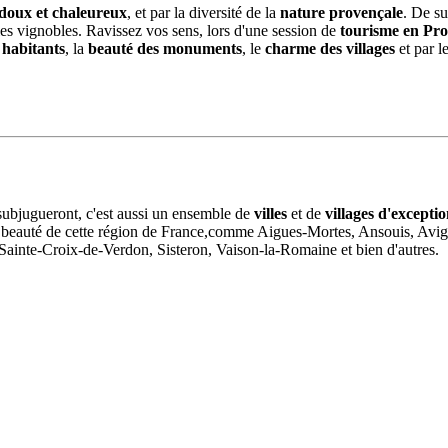
 doux et chaleureux
, et par la diversité de la
nature provençale
. De s
les vignobles. Ravissez vos sens, lors d'une session de
tourisme en Pr
 habitants
, la
beauté des monuments
, le
charme des villages
et par l
ubjugueront, c'est aussi un ensemble de
villes
et de
villages d'excepti
e la beauté de cette région de France,comme Aigues-Mortes, Ansouis, Av
ainte-Croix-de-Verdon, Sisteron, Vaison-la-Romaine et bien d'autres.