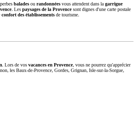
uperbes
balades
ou
randonnées
vous attendent dans la
garrigue
ovence
. Les
paysages de la Provence
sont dignes d'une carte postale
e
confort des établissements
de tourisme.
on
. Lors de vos
vacances en Provence
, vous ne pourrez qu'apprécier
ignon, les Baux-de-Provence, Gordes, Grignan, Isle-sur-la-Sorgue,