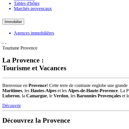
Tables d'hôtes
Marchés provençaux
Immobilier
Agences immobilières
-
-
Tourisme Provence
La Provence :
Tourisme et Vacances
Bienvenue en
Provence
! Cette terre de contraste englobe une grande 
Maritimes
, les
Hautes-Alpes
et les
Alpes-de-Haute-Provence
. La P
Luberon
, la
Camargue
, le
Verdon
, les
Baronnies Provençales
et l
Découvrir
Découvrez la Provence