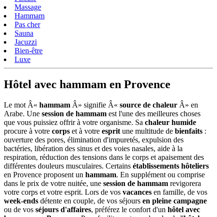
Massage
Hammam
Pas cher
Sauna
Jacuzzi
Bien-être
Luxe
Hôtel avec hammam en Provence
Le mot Â«
hammam
Â» signifie Â«
source de chaleur
Â» en
Arabe. Une
session de hammam
est l'une des meilleures choses
que vous puissiez offrir à votre organisme. Sa
chaleur humide
procure à votre
corps
et à votre
esprit
une multitude de
bienfaits
:
ouverture des pores, élimination d'impuretés, expulsion des
bactéries, libération des sinus et des voies nasales, aide à la
respiration, réduction des tensions dans le corps et apaisement des
différentes douleurs musculaires. Certains
établissements hôteliers
en Provence proposent un
hammam
. En supplément ou comprise
dans le prix de votre nuitée, une
session de hammam
revigorera
votre corps et votre esprit. Lors de vos
vacances
en famille, de vos
week-ends
détente en couple, de vos séjours
en pleine campagne
ou de vos
séjours d'affaires
, préférez le confort d'un
hôtel avec