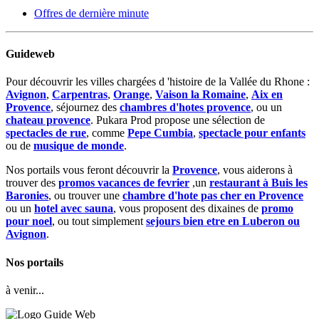
Offres de dernière minute
Guideweb
Pour découvrir les villes chargées d 'histoire de la Vallée du Rhone :
Avignon
,
Carpentras
,
Orange
,
Vaison la Romaine
,
Aix en
Provence
, séjournez des
chambres d'hotes provence
, ou un
chateau provence
. Pukara Prod propose une sélection de
spectacles de rue
, comme
Pepe Cumbia
,
spectacle pour enfants
ou de
musique de monde
.
Nos portails vous feront découvrir la
Provence
, vous aiderons à
trouver des
promos vacances de fevrier
,un
restaurant à Buis les
Baronies
, ou trouver une
chambre d'hote pas cher en Provence
ou un
hotel avec sauna
, vous proposent des dixaines de
promo
pour noel
, ou tout simplement
sejours bien etre en Luberon ou
Avignon
.
Nos portails
à venir...