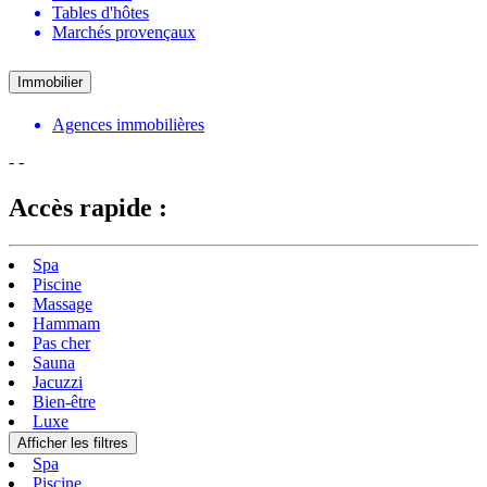
Tables d'hôtes
Marchés provençaux
Immobilier
Agences immobilières
-
-
Accès rapide :
Spa
Piscine
Massage
Hammam
Pas cher
Sauna
Jacuzzi
Bien-être
Luxe
Afficher les filtres
Spa
Piscine