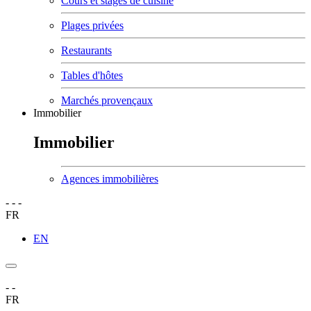
Cours et stages de cuisine
Plages privées
Restaurants
Tables d'hôtes
Marchés provençaux
Immobilier
Immobilier
Agences immobilières
-
-
-
FR
EN
-
-
FR