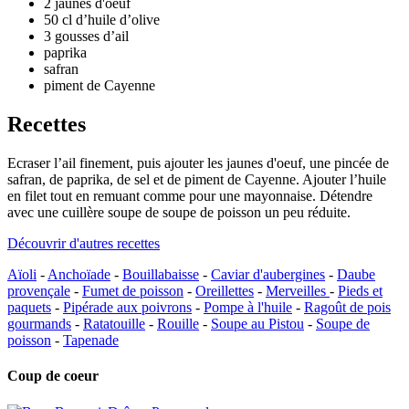
2 jaunes d'oeuf
50 cl d’huile d’olive
3 gousses d’ail
paprika
safran
piment de Cayenne
Recettes
Ecraser l’ail finement, puis ajouter les jaunes d'oeuf, une pincée de
safran, de paprika, de sel et de piment de Cayenne. Ajouter l’huile
en filet tout en remuant comme pour une mayonnaise. Détendre
avec une cuillère soupe de soupe de poisson un peu réduite.
Découvrir d'autres recettes
Aïoli
-
Anchoïade
-
Bouillabaisse
-
Caviar d'aubergines
-
Daube
provençale
-
Fumet de poisson
-
Oreillettes
-
Merveilles
-
Pieds et
paquets
-
Pipérade aux poivrons
-
Pompe à l'huile
-
Ragoût de pois
gourmands
-
Ratatouille
-
Rouille
-
Soupe au Pistou
-
Soupe de
poisson
-
Tapenade
Coup de coeur