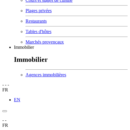
Cours et stages de cuisine
Plages privées
Restaurants
Tables d'hôtes
Marchés provençaux
Immobilier
Immobilier
Agences immobilières
-
-
-
FR
EN
-
-
FR