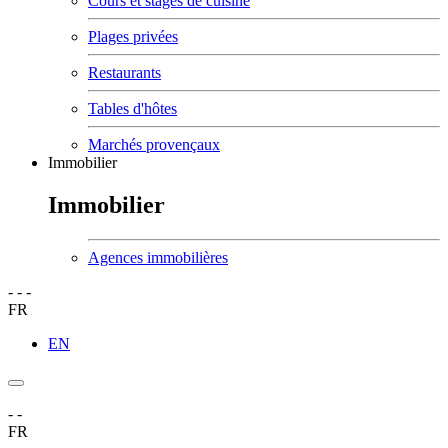
Cours et stages de cuisine
Plages privées
Restaurants
Tables d'hôtes
Marchés provençaux
Immobilier
Immobilier
Agences immobilières
-
-
-
FR
EN
-
-
FR