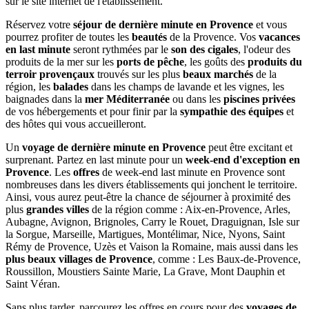
sur le site internet de l'établissement.
Réservez votre
séjour de dernière minute en Provence
et vous
pourrez profiter de toutes les
beautés
de la Provence. Vos
vacances
en last minute
seront rythmées par le
son des cigales
, l'odeur des
produits de la mer sur les
ports de pêche
, les goûts des
produits du
terroir provençaux
trouvés sur les plus
beaux marchés
de la
région, les
balades
dans les champs de lavande et les vignes, les
baignades dans la
mer Méditerranée
ou dans les
piscines privées
de vos hébergements et pour finir par la
sympathie des équipes
et
des hôtes qui vous accueilleront.
Un
voyage de dernière minute en Provence
peut être excitant et
surprenant. Partez en last minute pour un
week-end d'exception en
Provence
. Les
offres
de week-end last minute en Provence sont
nombreuses dans les divers établissements qui jonchent le territoire.
Ainsi, vous aurez peut-être la chance de séjourner à proximité des
plus
grandes villes
de la région comme : Aix-en-Provence, Arles,
Aubagne, Avignon, Brignoles, Carry le Rouet, Draguignan, Isle sur
la Sorgue, Marseille, Martigues, Montélimar, Nice, Nyons, Saint
Rémy de Provence, Uzès et Vaison la Romaine, mais aussi dans les
plus beaux villages de Provence
, comme : Les Baux-de-Provence,
Roussillon, Moustiers Sainte Marie, La Grave, Mont Dauphin et
Saint Véran.
Sans plus tarder, parcourez les offres en cours pour des
voyages de