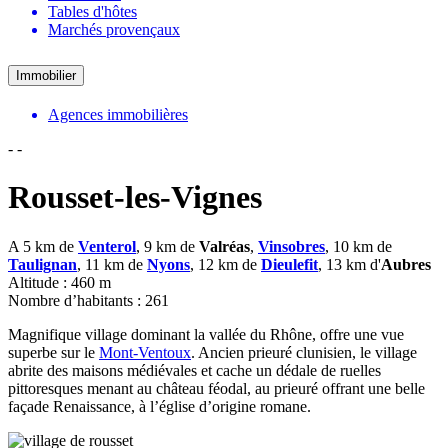
Tables d'hôtes
Marchés provençaux
Immobilier
Agences immobilières
-
-
Rousset-les-Vignes
A 5 km de
Venterol
, 9 km de
Valréas
,
Vinsobres
, 10 km de
Taulignan
, 11 km de
Nyons
, 12 km de
Dieulefit
, 13 km d'
Aubres
Altitude : 460 m
Nombre d’habitants : 261
Magnifique village dominant la vallée du Rhône, offre une vue
superbe sur le
Mont-Ventoux
. Ancien prieuré clunisien, le village
abrite des maisons médiévales et cache un dédale de ruelles
pittoresques menant au château féodal, au prieuré offrant une belle
façade Renaissance, à l’église d’origine romane.