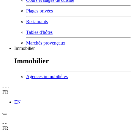
Cours et stages de cuisine
Plages privées
Restaurants
Tables d'hôtes
Marchés provençaux
Immobilier
Immobilier
Agences immobilières
-
-
-
FR
EN
-
-
FR