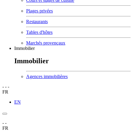
Cours et stages de cuisine
Plages privées
Restaurants
Tables d'hôtes
Marchés provençaux
Immobilier
Immobilier
Agences immobilières
-
-
-
FR
EN
-
-
FR