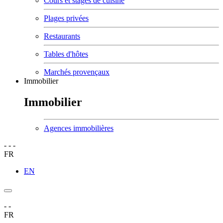
Cours et stages de cuisine
Plages privées
Restaurants
Tables d'hôtes
Marchés provençaux
Immobilier
Immobilier
Agences immobilières
-
-
-
FR
EN
-
-
FR