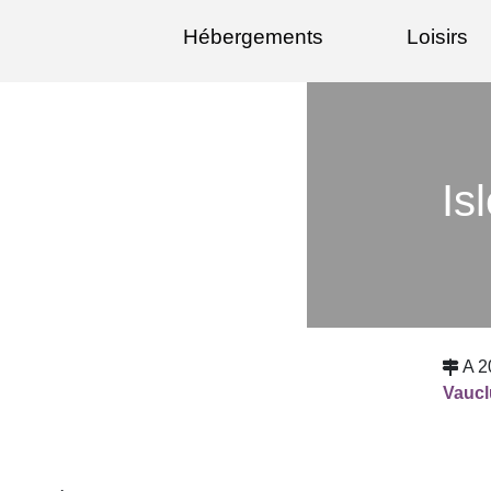
Hébergements
Loisirs
Is
A 2
Vauc