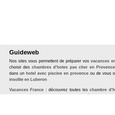
Guideweb
Nos sites vous permettent de préparer vos
vacances e
choisir des
chambres d'hotes pas cher en Provenc
dans un
hotel avec piscine en provence
ou de vous of
insolite en Luberon
Vacances France
: découvrez toutes les
chambre d'h
d'hotes
, réservez un
gite Bretagne
, séjournez da
provence
ou un
chambre d'hotes Auvergne
grâce à no
vous cherchez un
gite avec piscine en Ardèche
nous vo
découvrir le Mas de la Bastide.