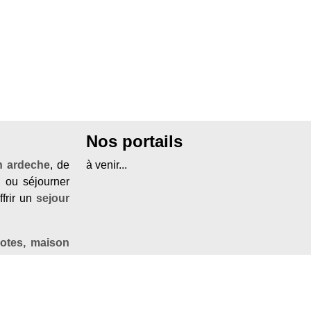
Nos portails
n ardeche
, de
à venir...
e
ou séjourner
frir un
sejour
otes, maison
ns un
chateau
s portails. Si
us invitons à