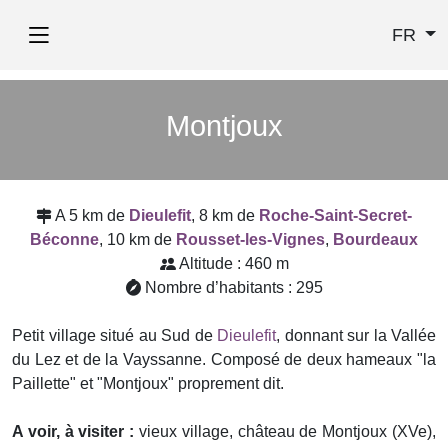
FR
Montjoux
A 5 km de
Dieulefit
, 8 km de
Roche-Saint-Secret-
Béconne
, 10 km de
Rousset-les-Vignes
,
Bourdeaux
Altitude : 460 m
Nombre d’habitants : 295
Petit village situé au Sud de
Dieulefit
, donnant sur la Vallée
du Lez et de la Vayssanne. Composé de deux hameaux "la
Paillette" et "Montjoux" proprement dit.
A voir, à visiter :
vieux village, château de Montjoux (XVe),