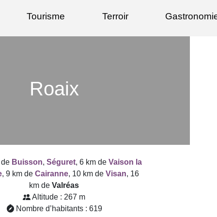
Tourisme
Terroir
Gastronomi
Roaix
 de
Buisson
,
Séguret
, 6 km de
Vaison la
e
, 9 km de
Cairanne
, 10 km de
Visan
, 16
km de
Valréas
Altitude : 267 m
Nombre d’habitants : 619