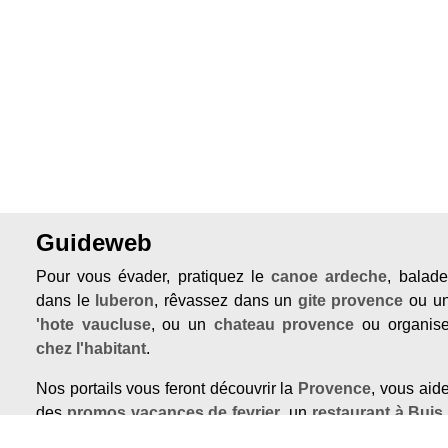
Guideweb
Pour vous évader, pratiquez le
canoe ardeche
, balad
dans le
luberon
, rêvassez dans un
gite provence
ou u
'hote vaucluse
, ou un
chateau provence
ou organis
chez l'habitant
.
Nos portails vous feront découvrir la
Provence
, vous aid
des
promos vacances de fevrier
,un
restaurant à Buis
ou trouver une
chambre d'hote pas cher en Provenc