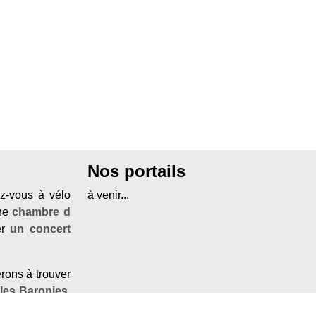
Nos portails
ez-vous à vélo
à venir...
ne
chambre d
er
un concert
erons à trouver
 les Baronies
,
e
ou un
hotel