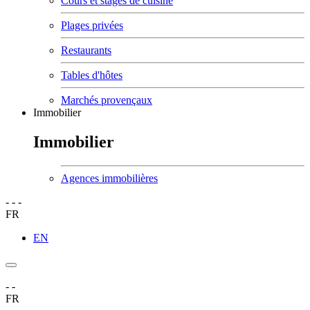
Cours et stages de cuisine
Plages privées
Restaurants
Tables d'hôtes
Marchés provençaux
Immobilier
Immobilier
Agences immobilières
-
-
-
FR
EN
-
-
FR