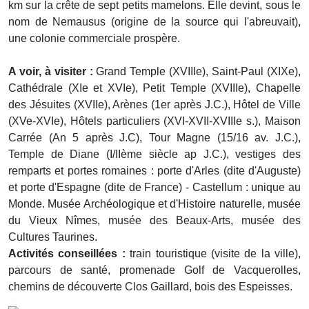
km sur la crête de sept petits mamelons. Elle devint, sous le
nom de Nemausus (origine de la source qui l'abreuvait),
une colonie commerciale prospère.
A voir, à visiter :
Grand Temple (XVIIIe), Saint-Paul (XIXe),
Cathédrale (XIe et XVIe), Petit Temple (XVIIIe), Chapelle
des Jésuites (XVIIe), Arènes (1er après J.C.), Hôtel de Ville
(XVe-XVIe), Hôtels particuliers (XVI-XVII-XVIIIe s.), Maison
Carrée (An 5 après J.C), Tour Magne (15/16 av. J.C.),
Temple de Diane (I/IIème siècle ap J.C.), vestiges des
remparts et portes romaines : porte d'Arles (dite d'Auguste)
et porte d'Espagne (dite de France) - Castellum : unique au
Monde. Musée Archéologique et d'Histoire naturelle, musée
du Vieux Nîmes, musée des Beaux-Arts, musée des
Cultures Taurines.
Activités conseillées :
train touristique (visite de la ville),
parcours de santé, promenade Golf de Vacquerolles,
chemins de découverte Clos Gaillard, bois des Espeisses.