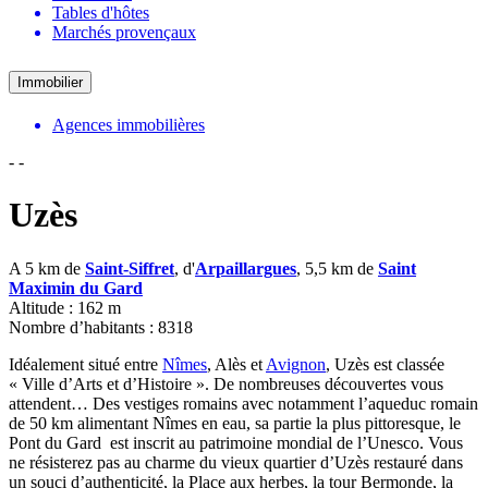
Tables d'hôtes
Marchés provençaux
Immobilier
Agences immobilières
-
-
Uzès
A 5 km de
Saint-Siffret
, d'
Arpaillargues
, 5,5 km de
Saint
Maximin du Gard
Altitude : 162 m
Nombre d’habitants : 8318
Idéalement situé entre
Nîmes
, Alès et
Avignon
, Uzès est classée
« Ville d’Arts et d’Histoire ». De nombreuses découvertes vous
attendent… Des vestiges romains avec notamment l’aqueduc romain
de 50 km alimentant Nîmes en eau, sa partie la plus pittoresque, le
Pont du Gard est inscrit au patrimoine mondial de l’Unesco. Vous
ne résisterez pas au charme du vieux quartier d’Uzès restauré dans
un souci d’authenticité, la Place aux herbes, la tour Bermonde, la