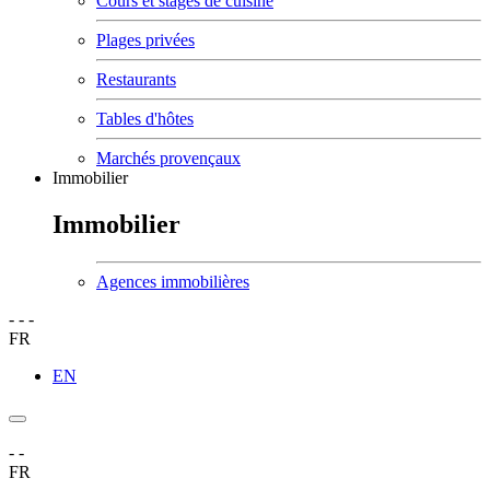
Cours et stages de cuisine
Plages privées
Restaurants
Tables d'hôtes
Marchés provençaux
Immobilier
Immobilier
Agences immobilières
-
-
-
FR
EN
-
-
FR