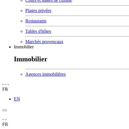
Cours et stages de cuisine
Plages privées
Restaurants
Tables d'hôtes
Marchés provençaux
Immobilier
Immobilier
Agences immobilières
-
-
-
FR
EN
-
-
FR