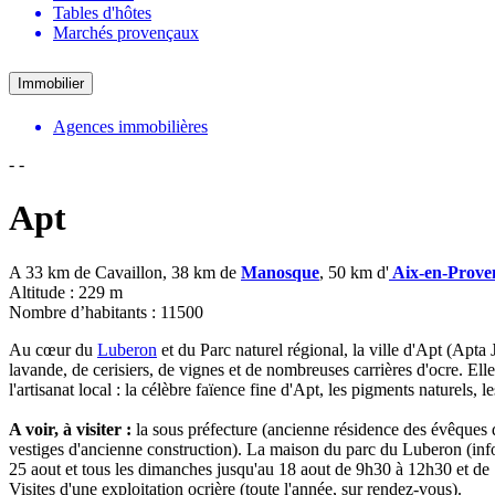
Tables d'hôtes
Marchés provençaux
Immobilier
Agences immobilières
-
-
Apt
A 33 km de Cavaillon, 38 km de
Manosque
, 50 km d'
Aix-en-Prove
Altitude : 229 m
Nombre d’habitants : 11500
Au cœur du
Luberon
et du Parc naturel régional, la ville d'Apt (Apta
lavande, de cerisiers, de vignes et de nombreuses carrières d'ocre. Ell
l'artisanat local : la célèbre faïence fine d'Apt, les pigments naturels, l
A voir, à visiter :
la sous préfecture (ancienne résidence des évêques 
vestiges d'ancienne construction). La maison du parc du Luberon (info
25 aout et tous les dimanches jusqu'au 18 aout de 9h30 à 12h30 et d
Visites d'une exploitation ocrière (toute l'année, sur rendez-vous).