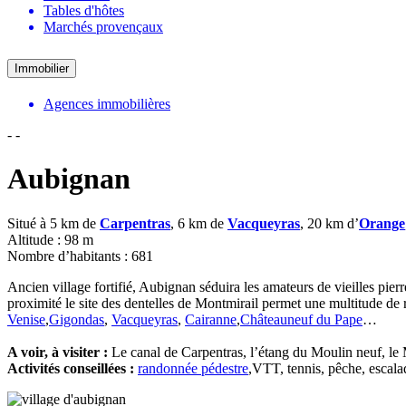
Tables d'hôtes
Marchés provençaux
Immobilier
Agences immobilières
-
-
Aubignan
Situé à 5 km de
Carpentras
, 6 km de
Vacqueyras
, 20 km d’
Orange
Altitude : 98 m
Nombre d’habitants : 681
Ancien village fortifié, Aubignan séduira les amateurs de vieilles pierr
proximité le site des dentelles de Montmirail permet une multitude de 
Venise
,
Gigondas
,
Vacqueyras
,
Cairanne
,
Châteauneuf du Pape
…
A voir, à visiter :
Le canal de Carpentras, l’étang du Moulin neuf, le
Activités conseillées :
randonnée pédestre
,VTT, tennis, pêche, escala