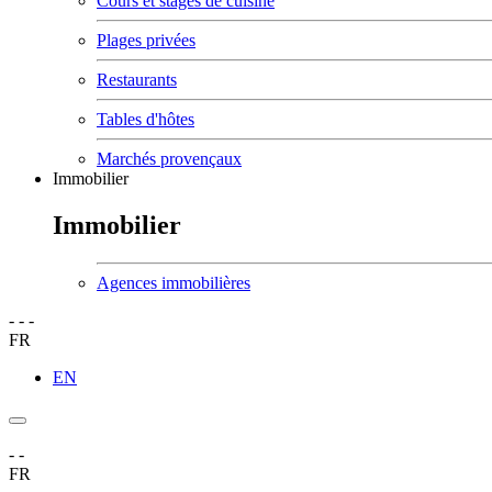
Cours et stages de cuisine
Plages privées
Restaurants
Tables d'hôtes
Marchés provençaux
Immobilier
Immobilier
Agences immobilières
-
-
-
FR
EN
-
-
FR