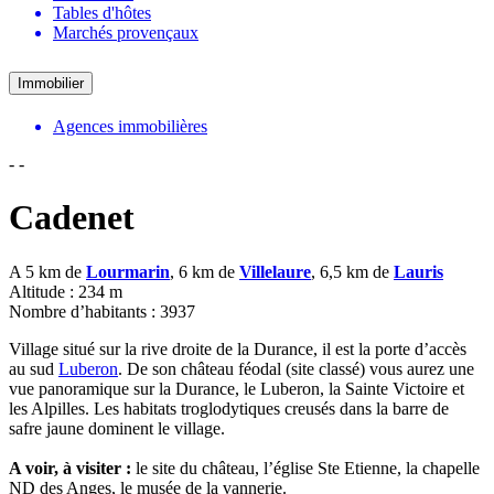
Tables d'hôtes
Marchés provençaux
Immobilier
Agences immobilières
-
-
Cadenet
A 5 km de
Lourmarin
, 6 km de
Villelaure
, 6,5 km de
Lauris
Altitude : 234 m
Nombre d’habitants : 3937
Village situé sur la rive droite de la Durance, il est la porte d’accès
au sud
Luberon
. De son château féodal (site classé) vous aurez une
vue panoramique sur la Durance, le Luberon, la Sainte Victoire et
les Alpilles. Les habitats troglodytiques creusés dans la barre de
safre jaune dominent le village.
A voir, à visiter :
le site du château, l’église Ste Etienne, la chapelle
ND des Anges, le musée de la vannerie.