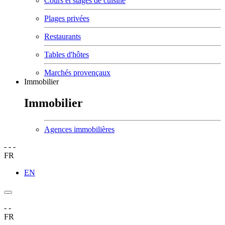
Cours et stages de cuisine
Plages privées
Restaurants
Tables d'hôtes
Marchés provençaux
Immobilier
Immobilier
Agences immobilières
-
-
-
FR
EN
-
-
FR