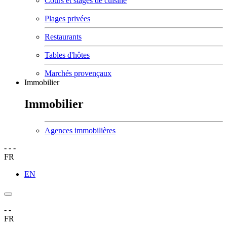
Cours et stages de cuisine
Plages privées
Restaurants
Tables d'hôtes
Marchés provençaux
Immobilier
Immobilier
Agences immobilières
-
-
-
FR
EN
-
-
FR