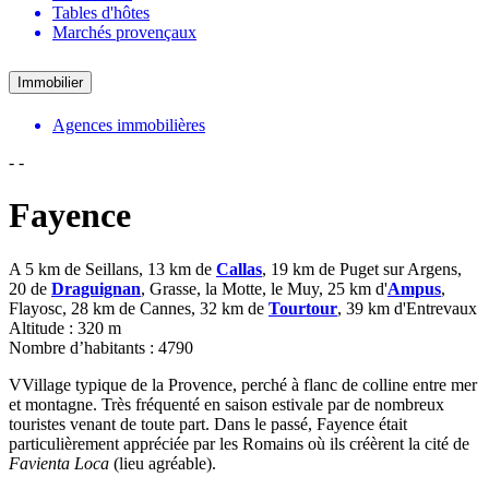
Tables d'hôtes
Marchés provençaux
Immobilier
Agences immobilières
-
-
Fayence
A 5 km de Seillans, 13 km de
Callas
, 19 km de Puget sur Argens,
20 de
Draguignan
, Grasse, la Motte, le Muy, 25 km d'
Ampus
,
Flayosc, 28 km de Cannes, 32 km de
Tourtour
, 39 km d'Entrevaux
Altitude : 320 m
Nombre d’habitants : 4790
VVillage typique de la Provence, perché à flanc de colline entre mer
et montagne. Très fréquenté en saison estivale par de nombreux
touristes venant de toute part. Dans le passé, Fayence était
particulièrement appréciée par les Romains où ils créèrent la cité de
Favienta Loca
(lieu agréable).