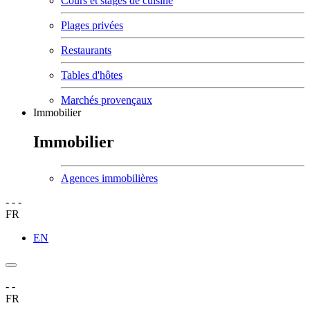
Cours et stages de cuisine
Plages privées
Restaurants
Tables d'hôtes
Marchés provençaux
Immobilier
Immobilier
Agences immobilières
-
-
-
FR
EN
-
-
FR