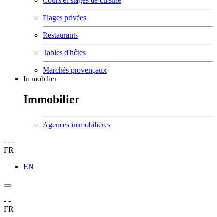
Cours et stages de cuisine
Plages privées
Restaurants
Tables d'hôtes
Marchés provençaux
Immobilier
Immobilier
Agences immobilières
-
-
-
FR
EN
-
-
FR