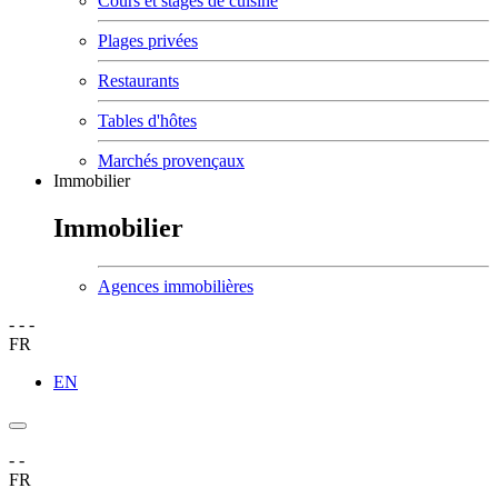
Cours et stages de cuisine
Plages privées
Restaurants
Tables d'hôtes
Marchés provençaux
Immobilier
Immobilier
Agences immobilières
-
-
-
FR
EN
-
-
FR