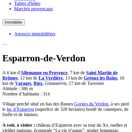
Tables d'hôtes
Marchés provençaux
Immobilier
Agences immobilières
-
-
Esparron-de-Verdon
A 6 km d'
Allemagne en Provence
, 7 km de
Saint Martin de
Brômes
, 12 km de
La Verdière
, 13 km de
Gréoux les Bains
, 16
km de
Varages
,
Riez
, Ginasservis, 17 km de Tavernes
Altitude : 386 m
Nombre d’habitants : 314
Village perché situé en bas des Basses
Gorges du Verdon
, à ses pied
le
lac d’Esparron
(superfice de 328 hectares) bordé de calanques, de
forêts et de falaises.
A voir, à visiter :
château d’Esparron avec sa tour du Xe, ruelles et
vieilles maisons, écomusée “La vie d’antan”, sentier botanique.