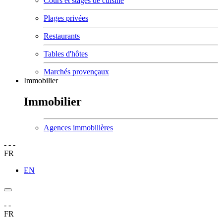
Cours et stages de cuisine
Plages privées
Restaurants
Tables d'hôtes
Marchés provençaux
Immobilier
Immobilier
Agences immobilières
-
-
-
FR
EN
-
-
FR