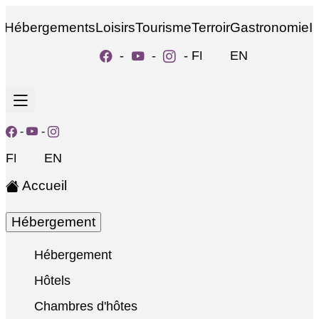
Hébergements
Loisirs
Tourisme
Terroir
Gastronomie
I
-
-
-
FR
EN
-
-
FR
EN
Accueil
Hébergement
Hébergement
Hôtels
Chambres d'hôtes