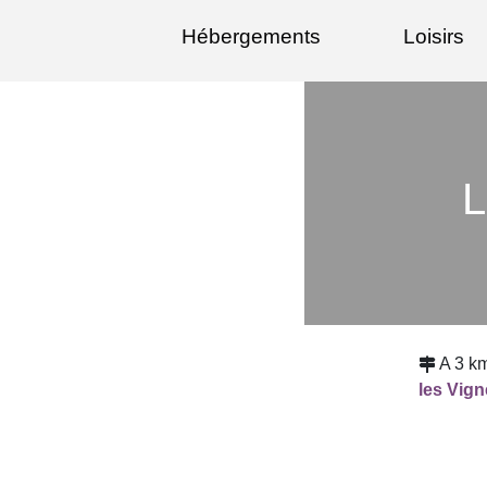
Hébergements
Loisirs
L
A 3 k
les Vig