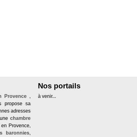
Nos portails
en Provence
,
à venir...
 propose sa
onnes adresses
une
chambre
 en Provence,
es baronnies
,