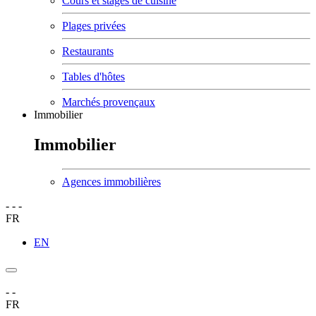
Cours et stages de cuisine
Plages privées
Restaurants
Tables d'hôtes
Marchés provençaux
Immobilier
Immobilier
Agences immobilières
-
-
-
FR
EN
-
-
FR