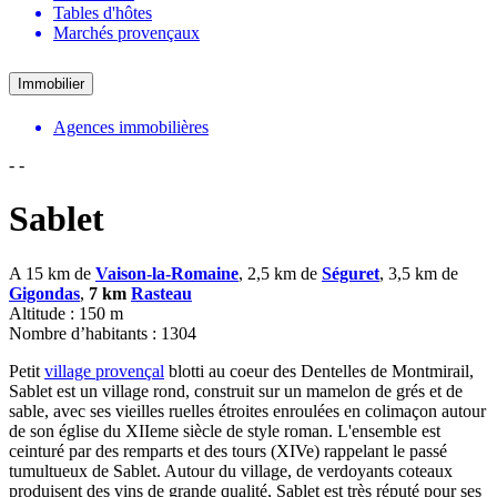
Tables d'hôtes
Marchés provençaux
Immobilier
Agences immobilières
-
-
Sablet
A 15 km de
Vaison-la-Romaine
, 2,5 km de
Séguret
, 3,5 km de
Gigondas
,
7 km
Rasteau
Altitude : 150 m
Nombre d’habitants : 1304
Petit
village provençal
blotti au coeur des Dentelles de Montmirail,
Sablet est un village rond, construit sur un mamelon de grés et de
sable, avec ses vieilles ruelles étroites enroulées en colimaçon autour
de son église du XIIeme siècle de style roman. L'ensemble est
ceinturé par des remparts et des tours (XIVe) rappelant le passé
tumultueux de Sablet. Autour du village, de verdoyants coteaux
produisent des vins de grande qualité, Sablet est très réputé pour ses