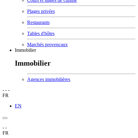
Cours et stages de cuisine
Plages privées
Restaurants
Tables d'hôtes
Marchés provençaux
Immobilier
Immobilier
Agences immobilières
-
-
-
FR
EN
-
-
FR