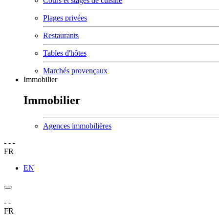
Cours et stages de cuisine
Plages privées
Restaurants
Tables d'hôtes
Marchés provençaux
Immobilier
Immobilier
Agences immobilières
-
-
-
FR
EN
-
-
FR