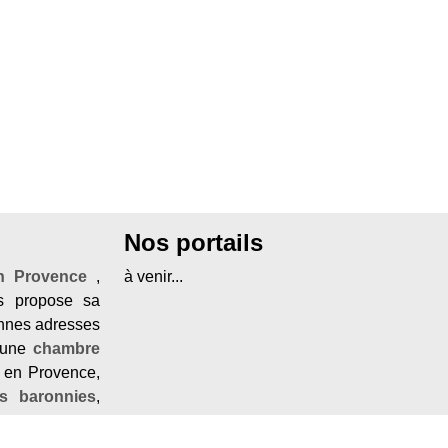
Nos portails
en Provence
,
à venir...
 propose sa
onnes adresses
une
chambre
 en Provence,
es baronnies
,