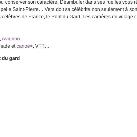
 su conserver son caractère. Déambuler dans ses ruelles vous ré
 chapelle Saint-Pierre… Vers doit sa célébrité non seulement à so
s célèbres de France, le Pont du Gard. Les carrières du village co
,
Avignon
…
gnade et
canoë
>, VTT…