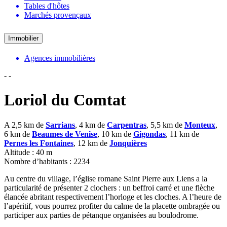
Tables d'hôtes
Marchés provençaux
Immobilier
Agences immobilières
-
-
Loriol du Comtat
A 2,5 km de
Sarrians
, 4 km de
Carpentras
, 5,5 km de
Monteux
,
6 km de
Beaumes de Venise
, 10 km de
Gigondas
, 11 km de
Pernes les Fontaines
, 12 km de
Jonquières
Altitude : 40 m
Nombre d’habitants : 2234
Au centre du village, l’église romane Saint Pierre aux Liens a la
particularité de présenter 2 clochers : un beffroi carré et une flèche
élancée abritant respectivement l’horloge et les cloches. A l’heure de
l’apéritif, vous pourrez profiter du calme de la placette ombragée ou
participer aux parties de pétanque organisées au boulodrome.