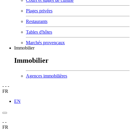
Cours et stages de cuisine
Plages privées
Restaurants
Tables d'hôtes
Marchés provençaux
Immobilier
Immobilier
Agences immobilières
-
-
-
FR
EN
-
-
FR