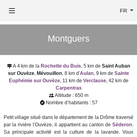
FR
Montguers
A 4 km de la
Rochette du Buis
, 5 km de
Saint Auban
sur Ouvèze
,
Mévouillon
, 8 km d'
Aulan
, 9 km de
Sainte
Euphémie sur Ouvèze
, 11 km de
Verclause
, 42 km de
Carpentras
Altitude : 650 m
Nombre d’habitants : 57
Petit village situé dans le département de la Drôme traversé
par la rivière l'Ouvèze, il appartient au canton de
Séderon
.
Sa principale activité est la culture de la lavande. Vous