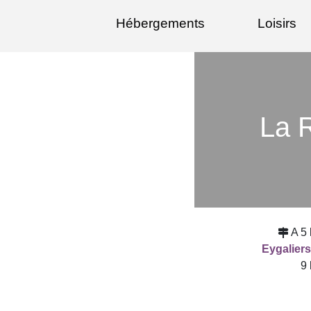
Hébergements
Loisirs
La 
A 5
Eygalier
9