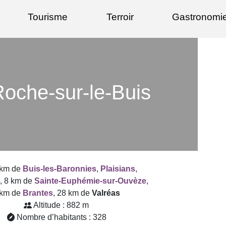
Tourisme
Terroir
Gastronomi
Roche-sur-le-Buis
 km de
Buis-les-Baronnies
,
Plaisians
,
s
, 8 km de
Sainte-Euphémie-sur-Ouvèze
,
 km de
Brantes
, 28 km de
Valréas
Altitude : 882 m
Nombre d’habitants : 328