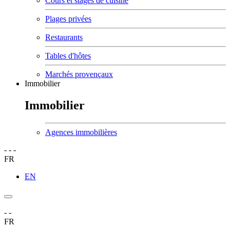
Cours et stages de cuisine
Plages privées
Restaurants
Tables d'hôtes
Marchés provençaux
Immobilier
Immobilier
Agences immobilières
-
-
-
FR
EN
-
-
FR