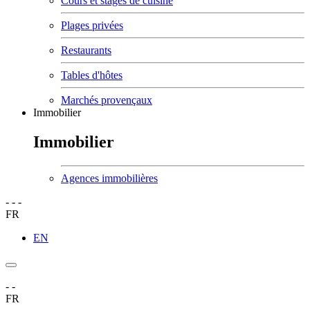
Cours et stages de cuisine
Plages privées
Restaurants
Tables d'hôtes
Marchés provençaux
Immobilier
Immobilier
Agences immobilières
-
-
-
FR
EN
-
-
FR