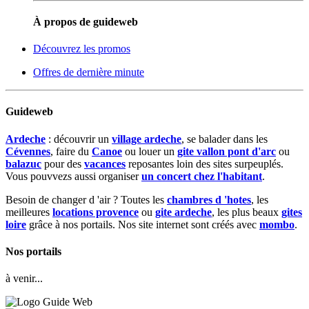
À propos de guideweb
Découvrez les promos
Offres de dernière minute
Guideweb
Ardeche
: découvrir un
village ardeche
, se balader dans les
Cévennes
, faire du
Canoe
ou louer un
gite vallon pont d'arc
ou
balazuc
pour des
vacances
reposantes loin des sites surpeuplés.
Vous pouvvezs aussi organiser
un concert chez l'habitant
.
Besoin de changer d 'air ? Toutes les
chambres d 'hotes
, les
meilleures
locations provence
ou
gite ardeche
, les plus beaux
gites
loire
grâce à nos portails. Nos site internet sont créés avec
mombo
.
Nos portails
à venir...