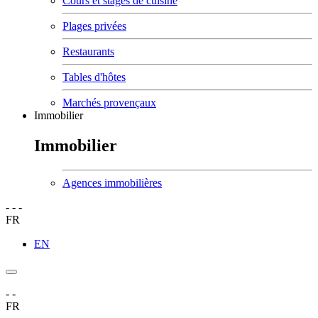
Cours et stages de cuisine
Plages privées
Restaurants
Tables d'hôtes
Marchés provençaux
Immobilier
Immobilier
Agences immobilières
-
-
-
FR
EN
-
-
FR