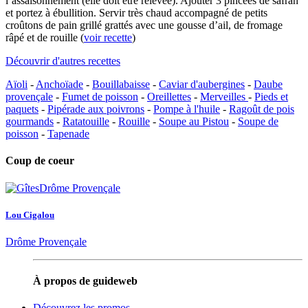
l’assaisonnement (elle doit être relevée). Ajouter 3 pincées de safran
et portez à ébullition. Servir très chaud accompagné de petits
croûtons de pain grillé grattés avec une gousse d’ail, de fromage
râpé et de rouille (
voir recette
)
Découvrir d'autres recettes
Aïoli
-
Anchoïade
-
Bouillabaisse
-
Caviar d'aubergines
-
Daube
provençale
-
Fumet de poisson
-
Oreillettes
-
Merveilles
-
Pieds et
paquets
-
Pipérade aux poivrons
-
Pompe à l'huile
-
Ragoût de pois
gourmands
-
Ratatouille
-
Rouille
-
Soupe au Pistou
-
Soupe de
poisson
-
Tapenade
Coup de coeur
Lou Cigalou
Drôme Provençale
À propos de guideweb
Découvrez les promos