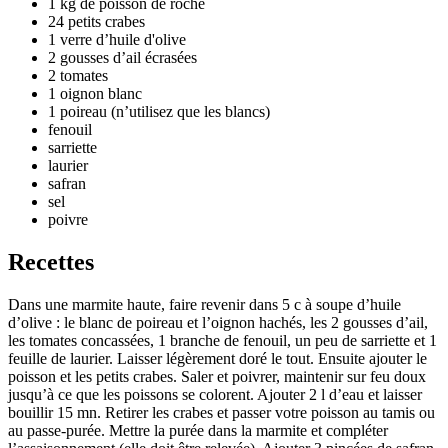
1 kg de poisson de roche
24 petits crabes
1 verre d’huile d'olive
2 gousses d’ail écrasées
2 tomates
1 oignon blanc
1 poireau (n’utilisez que les blancs)
fenouil
sarriette
laurier
safran
sel
poivre
Recettes
Dans une marmite haute, faire revenir dans 5 c à soupe d’huile
d’olive : le blanc de poireau et l’oignon hachés, les 2 gousses d’ail,
les tomates concassées, 1 branche de fenouil, un peu de sarriette et 1
feuille de laurier. Laisser légèrement doré le tout. Ensuite ajouter le
poisson et les petits crabes. Saler et poivrer, maintenir sur feu doux
jusqu’à ce que les poissons se colorent. Ajouter 2 l d’eau et laisser
bouillir 15 mn. Retirer les crabes et passer votre poisson au tamis ou
au passe-purée. Mettre la purée dans la marmite et compléter