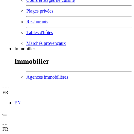
Cours et stages de cuisine
Plages privées
Restaurants
Tables d'hôtes
Marchés provençaux
Immobilier
Immobilier
Agences immobilières
-
-
-
FR
EN
-
-
FR