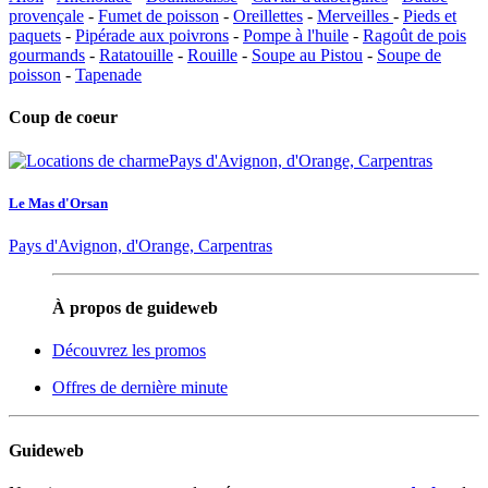
provençale
-
Fumet de poisson
-
Oreillettes
-
Merveilles
-
Pieds et
paquets
-
Pipérade aux poivrons
-
Pompe à l'huile
-
Ragoût de pois
gourmands
-
Ratatouille
-
Rouille
-
Soupe au Pistou
-
Soupe de
poisson
-
Tapenade
Coup de coeur
Le Mas d'Orsan
Pays d'Avignon, d'Orange, Carpentras
À propos de guideweb
Découvrez les promos
Offres de dernière minute
Guideweb