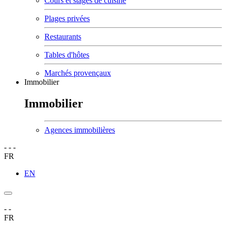
Cours et stages de cuisine
Plages privées
Restaurants
Tables d'hôtes
Marchés provençaux
Immobilier
Immobilier
Agences immobilières
-
-
-
FR
EN
-
-
FR