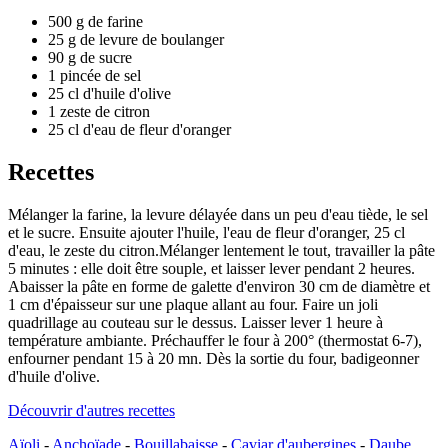
500 g de farine
25 g de levure de boulanger
90 g de sucre
1 pincée de sel
25 cl d'huile d'olive
1 zeste de citron
25 cl d'eau de fleur d'oranger
Recettes
Mélanger la farine, la levure délayée dans un peu d'eau tiède, le sel
et le sucre. Ensuite ajouter l'huile, l'eau de fleur d'oranger, 25 cl
d'eau, le zeste du citron.Mélanger lentement le tout, travailler la pâte
5 minutes : elle doit être souple, et laisser lever pendant 2 heures.
Abaisser la pâte en forme de galette d'environ 30 cm de diamètre et
1 cm d'épaisseur sur une plaque allant au four. Faire un joli
quadrillage au couteau sur le dessus. Laisser lever 1 heure à
température ambiante. Préchauffer le four à 200° (thermostat 6-7),
enfourner pendant 15 à 20 mn. Dès la sortie du four, badigeonner
d'huile d'olive.
Découvrir d'autres recettes
Aïoli
-
Anchoïade
-
Bouillabaisse
-
Caviar d'aubergines
-
Daube