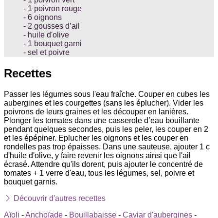
1 poivron rouge
6 oignons
2 gousses d’ail
huile d'olive
1 bouquet garni
sel et poivre
Recettes
Passer les légumes sous l'eau fraîche. Couper en cubes les
aubergines et les courgettes (sans les éplucher). Vider les
poivrons de leurs graines et les découper en lanières.
Plonger les tomates dans une casserole d’eau bouillante
pendant quelques secondes, puis les peler, les couper en 2
et les épépiner. Eplucher les oignons et les couper en
rondelles pas trop épaisses. Dans une sauteuse, ajouter 1 c
d'huile d'olive, y faire revenir les oignons ainsi que l'ail
écrasé. Attendre qu'ils dorent, puis ajouter le concentré de
tomates + 1 verre d'eau, tous les légumes, sel, poivre et
bouquet garnis.
Découvrir d'autres recettes
Aïoli
-
Anchoïade
-
Bouillabaisse
-
Caviar d'aubergines
-