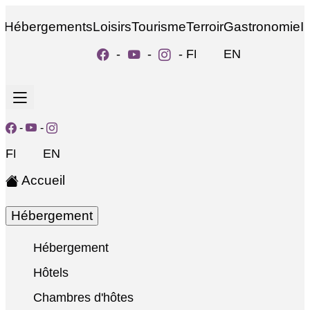
Hébergements
Loisirs
Tourisme
Terroir
Gastronomie
I
-
-
-
FR
EN
-
-
FR
EN
Accueil
Hébergement
Hébergement
Hôtels
Chambres d'hôtes