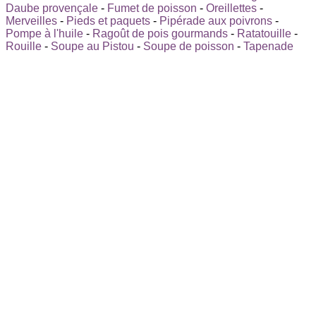
Daube provençale
-
Fumet de poisson
-
Oreillettes
-
Merveilles
-
Pieds et paquets
-
Pipérade aux poivrons
-
Pompe à l'huile
-
Ragoût de pois gourmands
-
Ratatouille
-
Rouille
-
Soupe au Pistou
-
Soupe de poisson
-
Tapenade