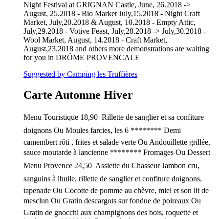
Night Festival at GRIGNAN Castle, June, 26.2018 ->
August, 25.2018 - Bio Market July,15.2018 - Night Craft
Market, July,20.2018 & August, 10.2018 - Empty Attic,
July,29.2018 - Votive Feast, July,28.2018 -> July,30.2018 -
Wool Market, August, 14.2018 - Craft Market,
August,23.2018 and others more demonstrations are waiting
for you in DRÔME PROVENCALE
Suggested by Camping les Truffières
Carte Automne Hiver
Menu Touristique 18,90  Rillette de sanglier et sa confiture
doignons Ou Moules farcies, les 6 ******** Demi
camembert rôti , frites et salade verte Ou Andouillette grillée,
sauce moutarde à lancienne ******** Fromages Ou Dessert
Menu Provence 24,50  Assiette du Chasseur Jambon cru,
sanguins à lhuile, rillette de sanglier et confiture doignons,
tapenade Ou Cocotte de pomme au chèvre, miel et son lit de
mesclun Ou Gratin descargots sur fondue de poireaux Ou
Gratin de gnocchi aux champignons des bois, roquette et