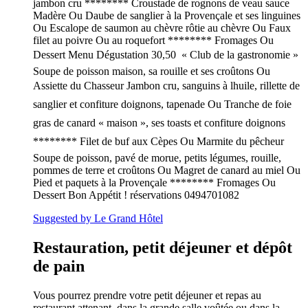
jambon cru ******** Croustade de rognons de veau sauce
Madère Ou Daube de sanglier à la Provençale et ses linguines
Ou Escalope de saumon au chèvre rôtie au chèvre Ou Faux
filet au poivre Ou au roquefort ******** Fromages Ou
Dessert Menu Dégustation 30,50  « Club de la gastronomie »
Soupe de poisson maison, sa rouille et ses croûtons Ou
Assiette du Chasseur Jambon cru, sanguins à lhuile, rillette de
sanglier et confiture doignons, tapenade Ou Tranche de foie
gras de canard « maison », ses toasts et confiture doignons
******** Filet de buf aux Cèpes Ou Marmite du pêcheur
Soupe de poisson, pavé de morue, petits légumes, rouille,
pommes de terre et croûtons Ou Magret de canard au miel Ou
Pied et paquets à la Provençale ******** Fromages Ou
Dessert Bon Appétit ! réservations 0494701082
Suggested by Le Grand Hôtel
Restauration, petit déjeuner et dépôt
de pain
Vous pourrez prendre votre petit déjeuner et repas au
restaurant attenant, dans la grande salle voûtée ou dans la