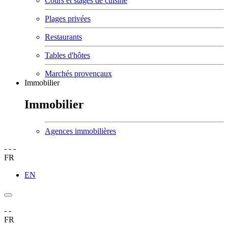
Cours et stages de cuisine
Plages privées
Restaurants
Tables d'hôtes
Marchés provençaux
Immobilier
Immobilier
Agences immobilières
-
-
-
FR
EN
-
-
FR