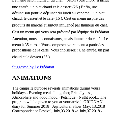
Le menu selon lhumeur du chef :  Selon votre choix, Il inclut
une entrée, un plat chaud et le dessert (26 ) Enfin, une
déclinaison pour le déjeuner du lundi au vendredi : un plat
chaud, le dessert et le café (16 ). Cest un menu inspiré des
produits du marché et surtout influencé par lhumeur du chef.
Cest un menu qui vous sera présenté par léquipe du Prédaïou.
Attention, nous ne connaissons jamais lhumeur du chef... Le
menu à 35 euros : Vous composez votre menu à partir des
propositions de la carte  Vous choisissez : Une entrée, un plat
chaud et le dessert (35 )
Suggested by Le Prédaïou
ANIMATIONS
The campsite purpose severals animations during yours
holidays - Evening meal all together, Friendlyness,
Atmosphere and good mood - Petanque - Night pool... The
program will be given to you at your arrival. GRIGNAN
diary for Summer 2018 - Agricultural Show May, 13.2018 -
Correspondence Festival, July,03.2018 -> July,07.2018 -