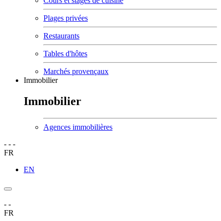
Cours et stages de cuisine
Plages privées
Restaurants
Tables d'hôtes
Marchés provençaux
Immobilier
Immobilier
Agences immobilières
-
-
-
FR
EN
-
-
FR